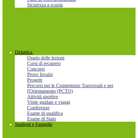
Sicurezza a scuola
Didattica
Orario delle lezioni
Corsi di recupero
Concorsi
Prove Invalsi
Progetti
Percorsi per le Competenze Trasversali e per
l'Orientamento (PCTO)
Attività sportive
Visite guidate e viaggi
Conferenze
Esame di qualifica
Esame di Stato
Studenti e Famiglie