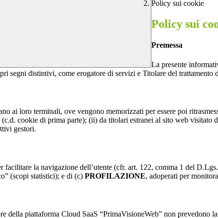
Policy sui cookie
Policy sui co
Premessa
La presente informativ
pri segni distintivi, come erogatore di servizi e Titolare del trattamento d
nviano ai loro terminali, ove vengono memorizzati per essere poi ritrasmessi
(c.d. cookie di prima parte); (ii) da titolari estranei al sito web visitato 
tivi gestori.
r facilitare la navigazione dell’utente (cfr. art. 122, comma 1 del D.Lgs
o” (scopi statistici); e di (c)
PROFILAZIONE
, adoperati per monitor
re della piattaforma Cloud SaaS “PrimaVisioneWeb” non prevedono la regi