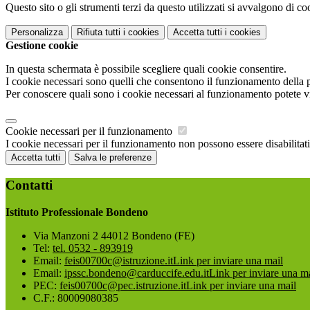
Questo sito o gli strumenti terzi da questo utilizzati si avvalgono di coo
Personalizza
Rifiuta tutti
i cookies
Accetta tutti
i cookies
Gestione cookie
In questa schermata è possibile scegliere quali cookie consentire.
I cookie necessari sono quelli che consentono il funzionamento della pi
Per conoscere quali sono i cookie necessari al funzionamento potete v
Cookie necessari per il funzionamento
I cookie necessari per il funzionamento non possono essere disabilitati.
Accetta tutti
Salva le preferenze
Contatti
Istituto Professionale Bondeno
Via Manzoni 2 44012 Bondeno (FE)
Tel:
tel. 0532 - 893919
Email:
feis00700c@istruzione.it
Link per inviare una mail
Email:
ipssc.bondeno@carduccife.edu.it
Link per inviare una m
PEC:
feis00700c@pec.istruzione.it
Link per inviare una mail
C.F.: 80009080385