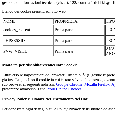
gestione di informazioni tecniche (cfr. art. 122, comma 1 del D.Lgs. 196/
Elenco dei cookie presenti sul Sito web
NOME
PROPRIETÀ
TIP
cookies_consent
Prima parte
TEC
PHPSESSID
Prima parte
TEC
ANA
PVW_VISITE
Prima parte
ANO
Modalità per disabilitare/cancellare i cookie
Attraverso le impostazioni del browser l’utente può: (i) gestire le pref
già installati, incluso il cookie in cui è stato salvato il consenso, even
suo browser ai seguenti indirizzi:
Google Chrome
,
Mozilla Firefox
,
Ap
preferenze attraverso il sito:
Your Online Choices
.
Privacy Policy e Titolare del Trattamento dei Dati
Per conoscere ogni dettaglio sulle Policy Privacy dell’Istituto Scolast