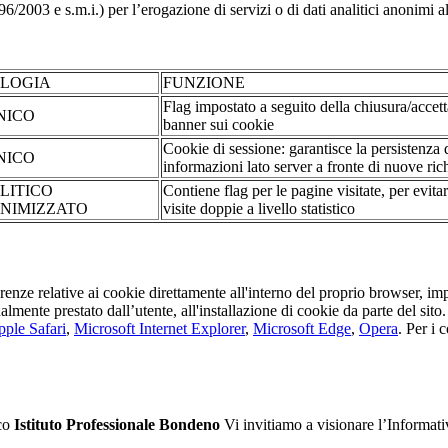
2003 e s.m.i.) per l’erogazione di servizi o di dati analitici anonimi al 
OLOGIA
FUNZIONE
Flag impostato a seguito della chiusura/accet
NICO
banner sui cookie
Cookie di sessione: garantisce la persistenza 
NICO
informazioni lato server a fronte di nuove rich
LITICO
Contiene flag per le pagine visitate, per evita
NIMIZZATO
visite doppie a livello statistico
erenze relative ai cookie direttamente all'interno del proprio browser, im
tualmente prestato dall’utente, all'installazione di cookie da parte del si
ple Safari
,
Microsoft Internet Explorer
,
Microsoft Edge
,
Opera
. Per i 
ico
Istituto Professionale Bondeno
Vi invitiamo a visionare l’Informat