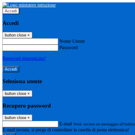
Accedi
Accedi
button close
×
Nome Utente
Password
Password dimenticata?
Seleziona utente
button close
×
Recupero password
button close
×
E-mail
Verrà inviato un messaggio all'indiriz
E-mail inviata, si prega di controllare la casella di posta elettronica!