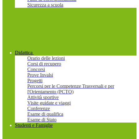
Sicurezza a scuola
Didattica
Orario delle lezioni
Corsi di recupero
Concorsi
Prove Invalsi
Progetti
Percorsi per le Competenze Trasversali e per
l'Orientamento (PCTO)
Attività sportive
Visite guidate e viaggi
Conferenze
Esame di qualifica
Esame di Stato
Studenti e Famiglie