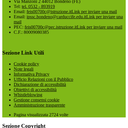
Via Manzoni 2 44012 Bondeno (FE)
Tel:
tel. 0532 - 893919
Email:
feis00700c@istruzione.it
Link per inviare una mail
Email:
ipssc.bondeno@carduccife.edu.it
Link per inviare una
mail
PEC:
feis00700c@pec.istruzione.it
Link per inviare una mail
C.F.: 80009080385
Sezione Link Utili
Cookie policy
Note legali
Informativa Privacy
Ufficio Relazioni con il Pubblico
Dichiarazione di accessibilità
Obiettivi di accessibilità
Whistleblowing
Gestione consensi cookie
Amministrazione trasparente
Pagina visualizzata
2724
volte
Sezione Copyright