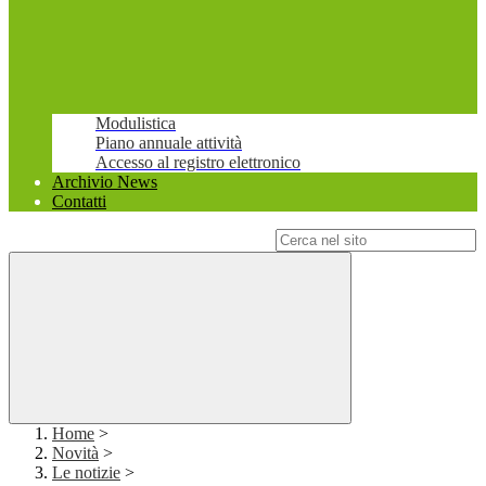
Modulistica
Piano annuale attività
Accesso al registro elettronico
Archivio News
Contatti
Campo di ricerca per le pagine del sito
Home
>
Novità
>
Le notizie
>