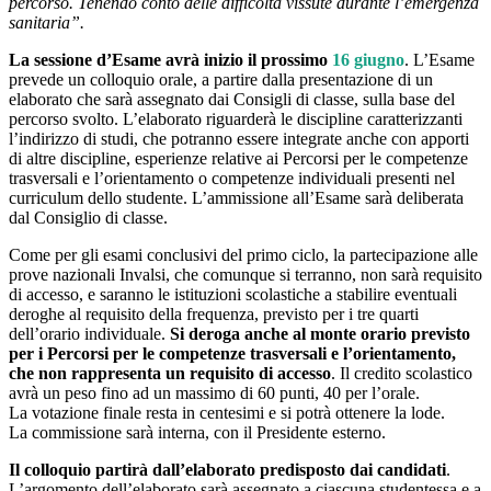
percorso. Tenendo conto delle difficoltà vissute durante l’emergenza
sanitaria”.
La sessione d’Esame avrà inizio il prossimo
16 giugno
. L’Esame
prevede un colloquio orale, a partire dalla presentazione di un
elaborato che sarà assegnato dai Consigli di classe, sulla base del
percorso svolto. L’elaborato riguarderà le discipline caratterizzanti
l’indirizzo di studi, che potranno essere integrate anche con apporti
di altre discipline, esperienze relative ai Percorsi per le competenze
trasversali e l’orientamento o competenze individuali presenti nel
curriculum dello studente. L’ammissione all’Esame sarà deliberata
dal Consiglio di classe.
Come per gli esami conclusivi del primo ciclo, la partecipazione alle
prove nazionali Invalsi, che comunque si terranno, non sarà requisito
di accesso, e saranno le istituzioni scolastiche a stabilire eventuali
deroghe al requisito della frequenza, previsto per i tre quarti
dell’orario individuale.
Si deroga anche al monte orario previsto
per i Percorsi per le competenze trasversali e l’orientamento,
che non rappresenta un requisito di accesso
. Il credito scolastico
avrà un peso fino ad un massimo di 60 punti, 40 per l’orale.
La votazione finale resta in centesimi e si potrà ottenere la lode.
La commissione sarà interna, con il Presidente esterno.
Il colloquio partirà dall’elaborato predisposto dai candidati
.
L’argomento dell’elaborato sarà assegnato a ciascuna studentessa e a