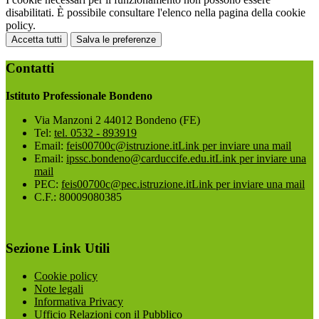
disabilitati. È possibile consultare l'elenco nella pagina della cookie
policy.
Accetta tutti
Salva le preferenze
Contatti
Istituto Professionale Bondeno
Via Manzoni 2 44012 Bondeno (FE)
Tel:
tel. 0532 - 893919
Email:
feis00700c@istruzione.it
Link per inviare una mail
Email:
ipssc.bondeno@carduccife.edu.it
Link per inviare una
mail
PEC:
feis00700c@pec.istruzione.it
Link per inviare una mail
C.F.: 80009080385
Sezione Link Utili
Cookie policy
Note legali
Informativa Privacy
Ufficio Relazioni con il Pubblico