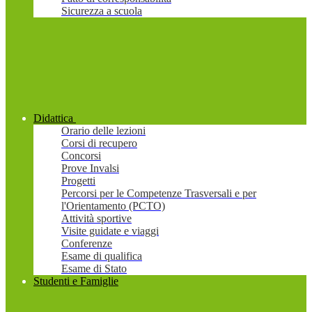
Sicurezza a scuola
Didattica
Orario delle lezioni
Corsi di recupero
Concorsi
Prove Invalsi
Progetti
Percorsi per le Competenze Trasversali e per
l'Orientamento (PCTO)
Attività sportive
Visite guidate e viaggi
Conferenze
Esame di qualifica
Esame di Stato
Studenti e Famiglie