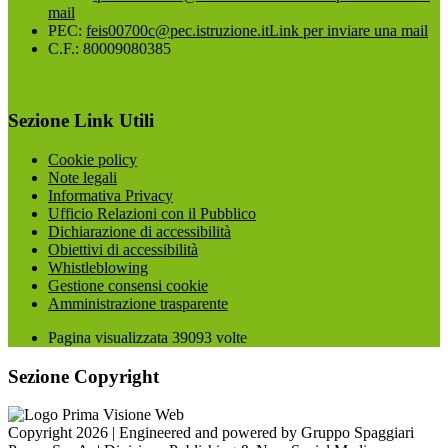
mail
PEC:
feis00700c@pec.istruzione.it
Link per inviare una mail
C.F.: 80009080385
Sezione Link Utili
Cookie policy
Note legali
Informativa Privacy
Ufficio Relazioni con il Pubblico
Dichiarazione di accessibilità
Obiettivi di accessibilità
Whistleblowing
Gestione consensi cookie
Amministrazione trasparente
Pagina visualizzata
39093
volte
Sezione Copyright
Copyright 2026 | Engineered and powered by Gruppo Spaggiari