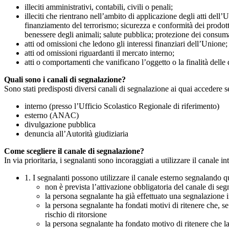
illeciti amministrativi, contabili, civili o penali;
illeciti che rientrano nell’ambito di applicazione degli atti dell’
finanziamento del terrorismo; sicurezza e conformità dei prodotti
benessere degli animali; salute pubblica; protezione dei consumato
atti od omissioni che ledono gli interessi finanziari dell’Unione;
atti od omissioni riguardanti il mercato interno;
atti o comportamenti che vanificano l’oggetto o la finalità delle d
Quali sono i canali di segnalazione?
Sono stati predisposti diversi canali di segnalazione ai quai accedere 
interno (presso l’Ufficio Scolastico Regionale di riferimento)
esterno (ANAC)
divulgazione pubblica
denuncia all’Autorità giudiziaria
Come scegliere il canale di segnalazione?
In via prioritaria, i segnalanti sono incoraggiati a utilizzare il canale
1. I segnalanti possono utilizzare il canale esterno segnaland
non è prevista l’attivazione obbligatoria del canale di se
la persona segnalante ha già effettuato una segnalazione i
la persona segnalante ha fondati motivi di ritenere che, s
rischio di ritorsione
la persona segnalante ha fondato motivo di ritenere che la