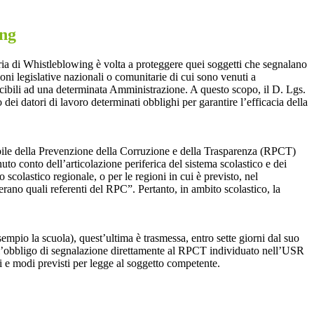
ing
ia di Whistleblowing è volta a proteggere quei soggetti che segnalano
ioni legislative nazionali o comunitarie di cui sono venuti a
ibili ad una determinata Amministrazione. A questo scopo, il D. Lgs.
dei datori di lavoro determinati obblighi per garantire l’efficacia della
sabile della Prevenzione della Corruzione e della Trasparenza (RPCT)
to conto dell’articolazione periferica del sistema scolastico e dei
o scolastico regionale, o per le regioni in cui è previsto, nel
perano quali referenti del RPC”. Pertanto, in ambito scolastico, la
mpio la scuola), quest’ultima è trasmessa, entro sette giorni dal suo
o l’obbligo di segnalazione direttamente al RPCT individuato nell’USR
pi e modi previsti per legge al soggetto competente.