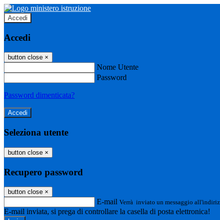
Accedi
Accedi
button close
×
Nome Utente
Password
Password dimenticata?
Seleziona utente
button close
×
Recupero password
button close
×
E-mail
Verrà inviato un messaggio all'indiriz
E-mail inviata, si prega di controllare la casella di posta elettronica!