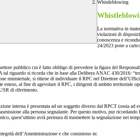
Whistleblowing
Whistleblow
La normativa in mater
violazioni di disposiz
conoscenza e riconduc
24/2023 pone a carico 
 settore pubblico cui è fatto obbligo di prevedere la figura del Respon
 A tal riguardo si ricorda che in base alla Delibera ANAC 430/2016: “tenu
ne ministeriale, si ritiene di individuare il RPC nel Direttore dell’Uffici
 esteso, al fine di agevolare il RPC, i dirigenti di ambito territoriale o
’USR di riferimento.
azione interna è presentata ad un soggetto diverso dal RPCT (ossia ad ese
trasmissione alla persona segnalante. Per questo motivo, pur ricordand
lastico, quest’ultimo avrà premura di trasmettere la segnalazione nei tem
ntegrità dell’Amministrazione e che consistono in: