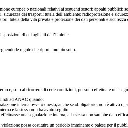
Unione europea o nazionali relativi ai seguenti settori: appalti pubblici; s
; sicurezza dei trasporti; tutela dell’ambiente; radioprotezione e sicurez
ri; tutela della vita privata e protezione dei dati personali e sicurezza de
isposizioni di cui agli atti dell’Unione.
seguendo le regole che riportiamo più sotto.
 interno e, solo al ricorrere di certe condizioni, possono effettuare una s
o quindi ad ANAC quando:
gnalazione interna ovvero questo, anche se obbligatorio, non è attivo o, 
nterna e la stessa non ha avuto seguito
e effettuasse una segnalazione interna, alla stessa non sarebbe dato eff
 violazione possa costituire un pericolo imminente o palese per il pubbl