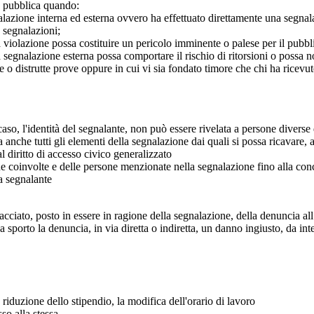
e pubblica quando:
azione interna ed esterna ovvero ha effettuato direttamente una segnalazio
e segnalazioni;
 violazione possa costituire un pericolo imminente o palese per il pubbli
 segnalazione esterna possa comportare il rischio di ritorsioni o possa n
 o distrutte prove oppure in cui vi sia fondato timore che chi ha ricevut
so, l'identità del segnalante, non può essere rivelata a persone diverse 
nche tutti gli elementi della segnalazione dai quali si possa ricavare, 
al diritto di accesso civico generalizzato
one coinvolte e delle persone menzionate nella segnalazione fino alla con
a segnalante
iato, posto in essere in ragione della segnalazione, della denuncia all’
sporto la denuncia, in via diretta o indiretta, un danno ingiusto, da in
riduzione dello stipendio, la modifica dell'orario di lavoro
so alla stessa