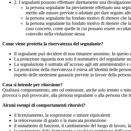
2. I segnalanti possono effettuare direttamente una divulgazion
la persona segnalante ha previamente effettuato una segnal
merito alle misure previste o adottate per dare seguito all
la persona segnalante ha fondato motivo di ritenere che la
la persona segnalante ha fondato motivo di ritenere che la
caso concreto, come quelle in cui possano essere occultate
coinvolto nella violazione stessa
Come viene protetta la riservatezza del segnalante?
Il segnalante può decidere di non rimanere anonimo. In questo ca
La protezione riguarda non solo il nominativo del segnalante ma a
La segnalazione è sottratta all’accesso agli atti amministrativi e 
La protezione della riservatezza è estesa all’identità delle pers
rispetto delle medesime garanzie previste in favore della person
Cosa si intende per ritorsione?
Qualsiasi comportamento, atto od omissione, anche solo tentato o minacc
provoca o può provocare, alla persona segnalante o alla persona che ha 
Alcuni esempi di comportamenti ritorsivi?
il licenziamento, la sospensione o misure equivalenti
la retrocessione di grado o la mancata promozione
il mutamento di funzioni, il cambiamento del luogo di lavoro, la 
la sospensione della formazione o qualsiasi restrizione dell'acces