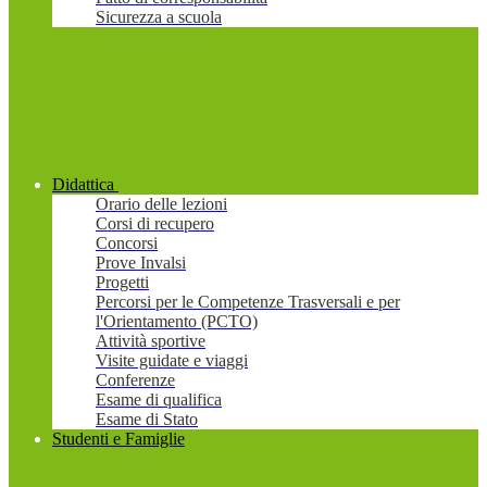
Sicurezza a scuola
Didattica
Orario delle lezioni
Corsi di recupero
Concorsi
Prove Invalsi
Progetti
Percorsi per le Competenze Trasversali e per
l'Orientamento (PCTO)
Attività sportive
Visite guidate e viaggi
Conferenze
Esame di qualifica
Esame di Stato
Studenti e Famiglie