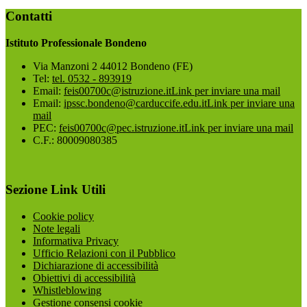
Contatti
Istituto Professionale Bondeno
Via Manzoni 2 44012 Bondeno (FE)
Tel:
tel. 0532 - 893919
Email:
feis00700c@istruzione.it
Link per inviare una mail
Email:
ipssc.bondeno@carduccife.edu.it
Link per inviare una
mail
PEC:
feis00700c@pec.istruzione.it
Link per inviare una mail
C.F.: 80009080385
Sezione Link Utili
Cookie policy
Note legali
Informativa Privacy
Ufficio Relazioni con il Pubblico
Dichiarazione di accessibilità
Obiettivi di accessibilità
Whistleblowing
Gestione consensi cookie