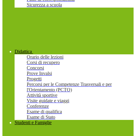
Sicurezza a scuola
Didattica
Orario delle lezioni
Corsi di recupero
Concorsi
Prove Invalsi
Progetti
Percorsi per le Competenze Trasversali e per
l'Orientamento (PCTO)
Attività sportive
Visite guidate e viaggi
Conferenze
Esame di qualifica
Esame di Stato
Studenti e Famiglie