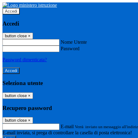
Accedi
Accedi
button close
×
Nome Utente
Password
Password dimenticata?
Seleziona utente
button close
×
Recupero password
button close
×
E-mail
Verrà inviato un messaggio all'indiriz
E-mail inviata, si prega di controllare la casella di posta elettronica!