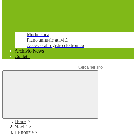
Modulistica
Piano annuale attività
Accesso al registro elettronico
Archivio News
Contatti
Campo di ricerca per le pagine del sito
Home
>
Novità
>
Le notizie
>