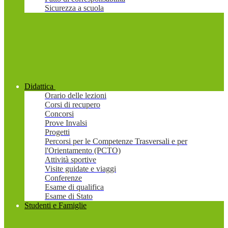
Sicurezza a scuola
Didattica
Orario delle lezioni
Corsi di recupero
Concorsi
Prove Invalsi
Progetti
Percorsi per le Competenze Trasversali e per
l'Orientamento (PCTO)
Attività sportive
Visite guidate e viaggi
Conferenze
Esame di qualifica
Esame di Stato
Studenti e Famiglie