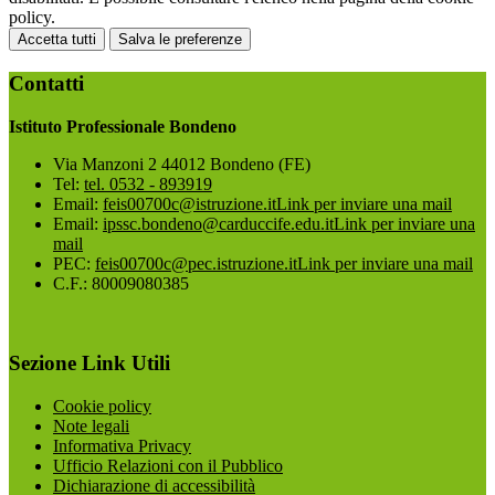
policy.
Accetta tutti
Salva le preferenze
Contatti
Istituto Professionale Bondeno
Via Manzoni 2 44012 Bondeno (FE)
Tel:
tel. 0532 - 893919
Email:
feis00700c@istruzione.it
Link per inviare una mail
Email:
ipssc.bondeno@carduccife.edu.it
Link per inviare una
mail
PEC:
feis00700c@pec.istruzione.it
Link per inviare una mail
C.F.: 80009080385
Sezione Link Utili
Cookie policy
Note legali
Informativa Privacy
Ufficio Relazioni con il Pubblico
Dichiarazione di accessibilità