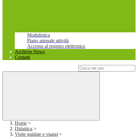
Modulistica
Piano annuale attività
Accesso al registro elettronico
Archivio News
Contatti
Campo di ricerca per le pagine del sito
Home
>
Didattica
>
Visite guidate e viaggi
>