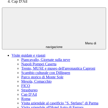
Cap D'Ail
Menu di
navigazione
Visite guidate e viaggi
Piancavallo, Giornate sulla neve
Napoli Pompei Caserta
Trento, MUSE e museo dell'areonautica Caproni
Scambio culturale con Dillingen
Parco storico di Monte Sole
Mesola, Comacchio
FICO
Strasburgo
Cap D'Ail
Roma
Visita aziendale al caseificio "S. Stefano" di Parma
Visita aziendale all'Hotel Astra di Ferrara