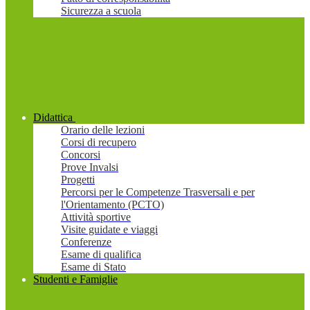
Sicurezza a scuola
Didattica
Orario delle lezioni
Corsi di recupero
Concorsi
Prove Invalsi
Progetti
Percorsi per le Competenze Trasversali e per
l'Orientamento (PCTO)
Attività sportive
Visite guidate e viaggi
Conferenze
Esame di qualifica
Esame di Stato
Studenti e Famiglie