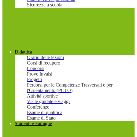
Sicurezza a scuola
Didattica
Orario delle lezioni
Corsi di recupero
Concorsi
Prove Invalsi
Progetti
Percorsi per le Competenze Trasversali e per
l'Orientamento (PCTO)
Attività sportive
Visite guidate e viaggi
Conferenze
Esame di qualifica
Esame di Stato
Studenti e Famiglie