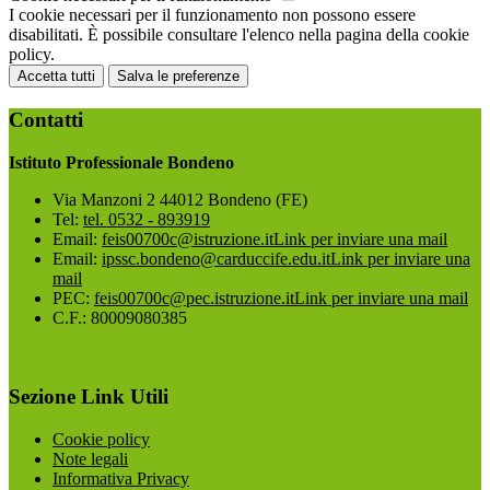
I cookie necessari per il funzionamento non possono essere
disabilitati. È possibile consultare l'elenco nella pagina della cookie
policy.
Accetta tutti
Salva le preferenze
Contatti
Istituto Professionale Bondeno
Via Manzoni 2 44012 Bondeno (FE)
Tel:
tel. 0532 - 893919
Email:
feis00700c@istruzione.it
Link per inviare una mail
Email:
ipssc.bondeno@carduccife.edu.it
Link per inviare una
mail
PEC:
feis00700c@pec.istruzione.it
Link per inviare una mail
C.F.: 80009080385
Sezione Link Utili
Cookie policy
Note legali
Informativa Privacy