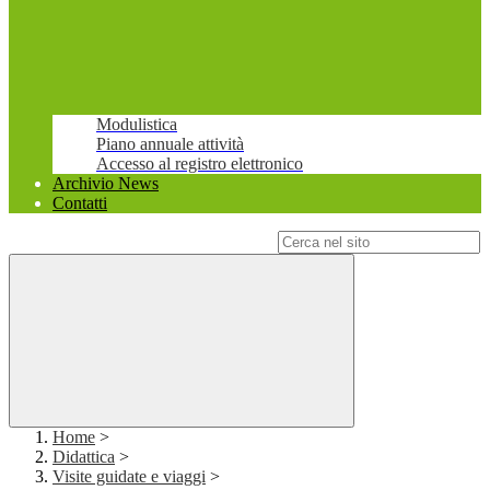
Modulistica
Piano annuale attività
Accesso al registro elettronico
Archivio News
Contatti
Campo di ricerca per le pagine del sito
Home
>
Didattica
>
Visite guidate e viaggi
>