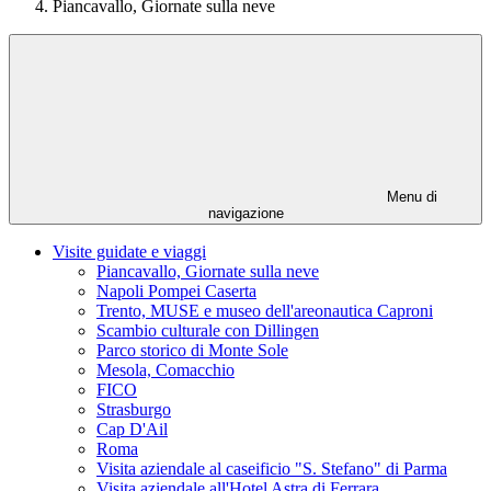
Piancavallo, Giornate sulla neve
Menu di
navigazione
Visite guidate e viaggi
Piancavallo, Giornate sulla neve
Napoli Pompei Caserta
Trento, MUSE e museo dell'areonautica Caproni
Scambio culturale con Dillingen
Parco storico di Monte Sole
Mesola, Comacchio
FICO
Strasburgo
Cap D'Ail
Roma
Visita aziendale al caseificio "S. Stefano" di Parma
Visita aziendale all'Hotel Astra di Ferrara