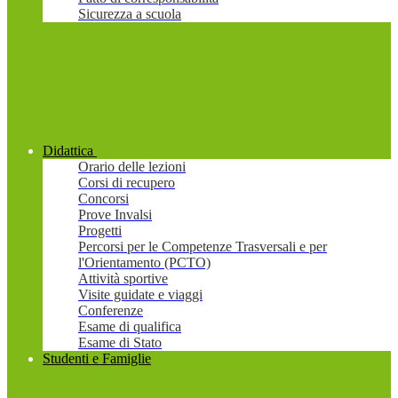
Sicurezza a scuola
Didattica
Orario delle lezioni
Corsi di recupero
Concorsi
Prove Invalsi
Progetti
Percorsi per le Competenze Trasversali e per
l'Orientamento (PCTO)
Attività sportive
Visite guidate e viaggi
Conferenze
Esame di qualifica
Esame di Stato
Studenti e Famiglie