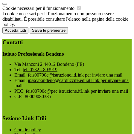
Cookie necessari per il funzionamento
I cookie necessari per il funzionamento non possono essere
disabilitati. È possibile consultare l'elenco nella pagina della cookie
policy.
Accetta tutti
Salva le preferenze
Contatti
Istituto Professionale Bondeno
Via Manzoni 2 44012 Bondeno (FE)
Tel:
tel. 0532 - 893919
Email:
feis00700c@istruzione.it
Link per inviare una mail
Email:
ipssc.bondeno@carduccife.edu.it
Link per inviare una
mail
PEC:
feis00700c@pec.istruzione.it
Link per inviare una mail
C.F.: 80009080385
Sezione Link Utili
Cookie policy