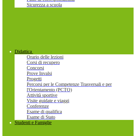
Sicurezza a scuola
Didattica
Orario delle lezioni
Corsi di recupero
Concorsi
Prove Invalsi
Progetti
Percorsi per le Competenze Trasversali e per
l'Orientamento (PCTO)
Attività sportive
Visite guidate e viaggi
Conferenze
Esame di qualifica
Esame di Stato
Studenti e Famiglie