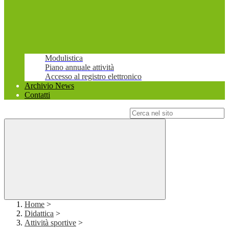
Modulistica
Piano annuale attività
Accesso al registro elettronico
Archivio News
Contatti
Campo di ricerca per le pagine del sito
Home
>
Didattica
>
Attività sportive
>