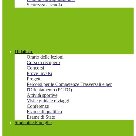
Sicurezza a scuola
Didattica
Orario delle lezioni
Corsi di recupero
Concorsi
Prove Invalsi
Progetti
Percorsi per le Competenze Trasversali e per
l'Orientamento (PCTO)
Attività sportive
Visite guidate e viaggi
Conferenze
Esame di qualifica
Esame di Stato
Studenti e Famiglie