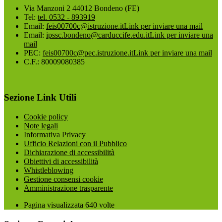
Via Manzoni 2 44012 Bondeno (FE)
Tel:
tel. 0532 - 893919
Email:
feis00700c@istruzione.it
Link per inviare una mail
Email:
ipssc.bondeno@carduccife.edu.it
Link per inviare una
mail
PEC:
feis00700c@pec.istruzione.it
Link per inviare una mail
C.F.: 80009080385
Sezione Link Utili
Cookie policy
Note legali
Informativa Privacy
Ufficio Relazioni con il Pubblico
Dichiarazione di accessibilità
Obiettivi di accessibilità
Whistleblowing
Gestione consensi cookie
Amministrazione trasparente
Pagina visualizzata
640
volte