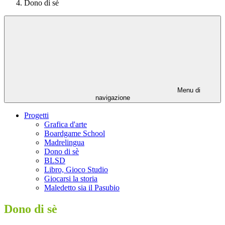
Dono di sè
Menu di
navigazione
Progetti
Grafica d'arte
Boardgame School
Madrelingua
Dono di sè
BLSD
Libro, Gioco Studio
Giocarsi la storia
Maledetto sia il Pasubio
Dono di sè