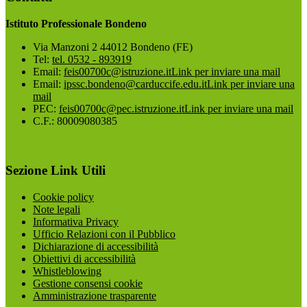
Istituto Professionale Bondeno
Via Manzoni 2 44012 Bondeno (FE)
Tel:
tel. 0532 - 893919
Email:
feis00700c@istruzione.it
Link per inviare una mail
Email:
ipssc.bondeno@carduccife.edu.it
Link per inviare una
mail
PEC:
feis00700c@pec.istruzione.it
Link per inviare una mail
C.F.: 80009080385
Sezione Link Utili
Cookie policy
Note legali
Informativa Privacy
Ufficio Relazioni con il Pubblico
Dichiarazione di accessibilità
Obiettivi di accessibilità
Whistleblowing
Gestione consensi cookie
Amministrazione trasparente