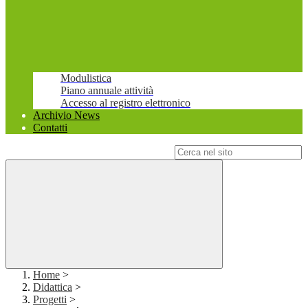
Modulistica
Piano annuale attività
Accesso al registro elettronico
Archivio News
Contatti
Campo di ricerca per le pagine del sito
Home
>
Didattica
>
Progetti
>