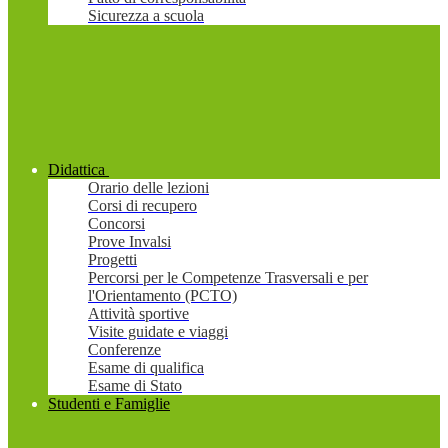
Sicurezza a scuola
Didattica
Orario delle lezioni
Corsi di recupero
Concorsi
Prove Invalsi
Progetti
Percorsi per le Competenze Trasversali e per
l'Orientamento (PCTO)
Attività sportive
Visite guidate e viaggi
Conferenze
Esame di qualifica
Esame di Stato
Studenti e Famiglie