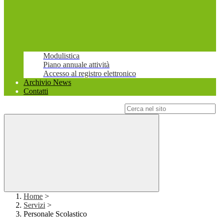
Modulistica
Piano annuale attività
Accesso al registro elettronico
Archivio News
Contatti
Campo di ricerca per le pagine del sito
Home
>
Servizi
>
Personale Scolastico