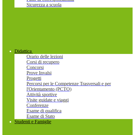
Sicurezza a scuola
Didattica
Orario delle lezioni
Corsi di recupero
Concorsi
Prove Invalsi
Progetti
Percorsi per le Competenze Trasversali e per
l'Orientamento (PCTO)
Attività sportive
Visite guidate e viaggi
Conferenze
Esame di qualifica
Esame di Stato
Studenti e Famiglie