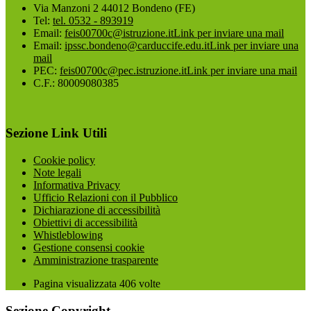
Via Manzoni 2 44012 Bondeno (FE)
Tel:
tel. 0532 - 893919
Email:
feis00700c@istruzione.it
Link per inviare una mail
Email:
ipssc.bondeno@carduccife.edu.it
Link per inviare una
mail
PEC:
feis00700c@pec.istruzione.it
Link per inviare una mail
C.F.: 80009080385
Sezione Link Utili
Cookie policy
Note legali
Informativa Privacy
Ufficio Relazioni con il Pubblico
Dichiarazione di accessibilità
Obiettivi di accessibilità
Whistleblowing
Gestione consensi cookie
Amministrazione trasparente
Pagina visualizzata
406
volte
Sezione Copyright