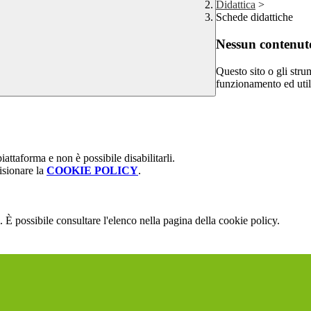
Didattica
>
Schede didattiche
Nessun contenuto
Questo sito o gli stru
funzionamento ed utili 
attaforma e non è possibile disabilitarli.
isionare la
COOKIE POLICY
.
 È possibile consultare l'elenco nella pagina della cookie policy.