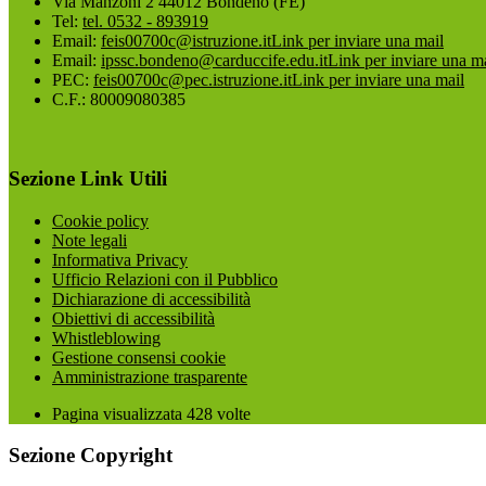
Via Manzoni 2 44012 Bondeno (FE)
Tel:
tel. 0532 - 893919
Email:
feis00700c@istruzione.it
Link per inviare una mail
Email:
ipssc.bondeno@carduccife.edu.it
Link per inviare una m
PEC:
feis00700c@pec.istruzione.it
Link per inviare una mail
C.F.: 80009080385
Sezione Link Utili
Cookie policy
Note legali
Informativa Privacy
Ufficio Relazioni con il Pubblico
Dichiarazione di accessibilità
Obiettivi di accessibilità
Whistleblowing
Gestione consensi cookie
Amministrazione trasparente
Pagina visualizzata
428
volte
Sezione Copyright