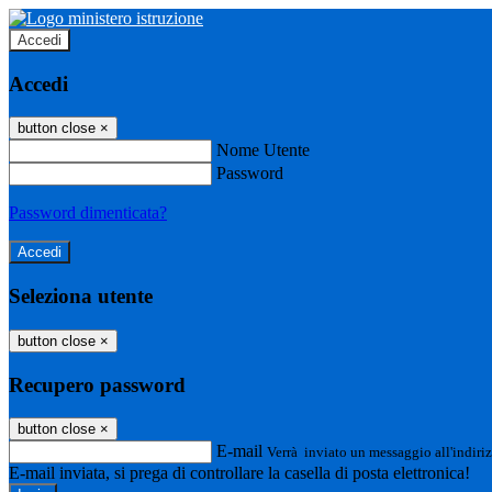
Accedi
Accedi
button close
×
Nome Utente
Password
Password dimenticata?
Seleziona utente
button close
×
Recupero password
button close
×
E-mail
Verrà inviato un messaggio all'indiriz
E-mail inviata, si prega di controllare la casella di posta elettronica!