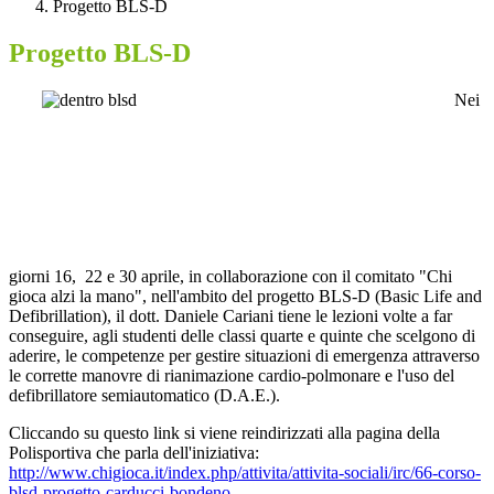
Progetto BLS-D
Progetto BLS-D
Nei
giorni 16, 22 e 30 aprile, in collaborazione con il comitato "Chi
gioca alzi la mano", nell'ambito del progetto BLS-D (Basic Life and
Defibrillation), il dott. Daniele Cariani tiene le lezioni volte a far
conseguire, agli studenti delle classi quarte e quinte che scelgono di
aderire, le competenze per gestire situazioni di emergenza attraverso
le corrette manovre di rianimazione cardio-polmonare e l'uso del
defibrillatore semiautomatico (D.A.E.).
Cliccando su questo link si viene reindirizzati alla pagina della
Polisportiva che parla dell'iniziativa:
http://www.chigioca.it/index.php/attivita/attivita-sociali/irc/66-corso-
blsd-progetto-carducci-bondeno