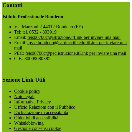
Contatti
Istituto Professionale Bondeno
Via Manzoni 2 44012 Bondeno (FE)
Tel:
tel. 0532 - 893919
Email:
feis00700c@istruzione.it
Link per inviare una mail
Email:
ipssc.bondeno@carduccife.edu.it
Link per inviare una
mail
PEC:
feis00700c@pec.istruzione.it
Link per inviare una mail
C.F.: 80009080385
Sezione Link Utili
Cookie policy
Note legali
Informativa Privacy
Ufficio Relazioni con il Pubblico
Dichiarazione di accessibilità
Obiettivi di accessibilità
Whistleblowing
Gestione consensi cookie