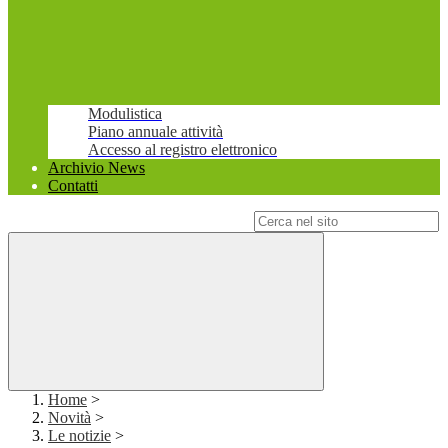
Modulistica
Piano annuale attività
Accesso al registro elettronico
Archivio News
Contatti
Campo di ricerca per le pagine del sito
Home
>
Novità
>
Le notizie
>