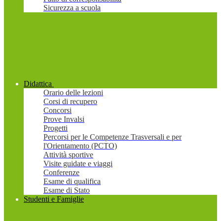
Sicurezza a scuola
Didattica
Orario delle lezioni
Corsi di recupero
Concorsi
Prove Invalsi
Progetti
Percorsi per le Competenze Trasversali e per
l'Orientamento (PCTO)
Attività sportive
Visite guidate e viaggi
Conferenze
Esame di qualifica
Esame di Stato
Studenti e Famiglie