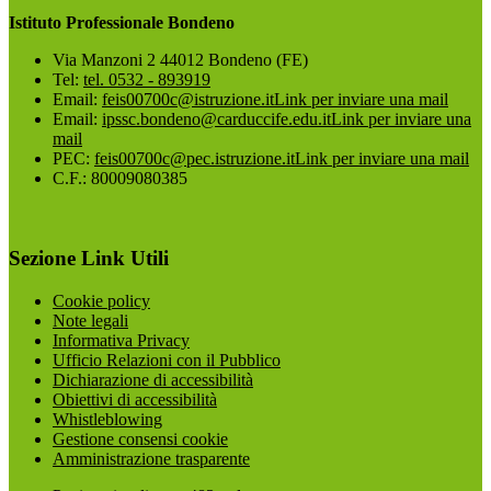
Istituto Professionale Bondeno
Via Manzoni 2 44012 Bondeno (FE)
Tel:
tel. 0532 - 893919
Email:
feis00700c@istruzione.it
Link per inviare una mail
Email:
ipssc.bondeno@carduccife.edu.it
Link per inviare una
mail
PEC:
feis00700c@pec.istruzione.it
Link per inviare una mail
C.F.: 80009080385
Sezione Link Utili
Cookie policy
Note legali
Informativa Privacy
Ufficio Relazioni con il Pubblico
Dichiarazione di accessibilità
Obiettivi di accessibilità
Whistleblowing
Gestione consensi cookie
Amministrazione trasparente