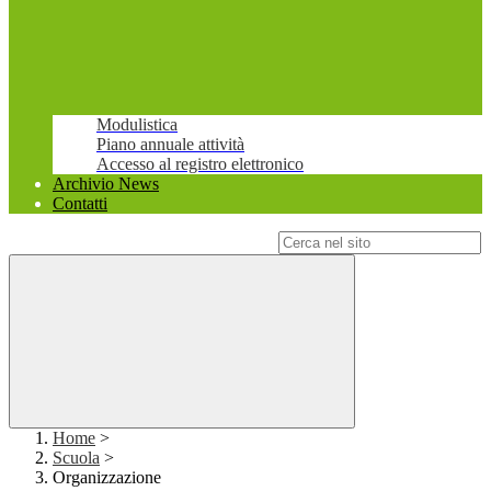
Modulistica
Piano annuale attività
Accesso al registro elettronico
Archivio News
Contatti
Campo di ricerca per le pagine del sito
Home
>
Scuola
>
Organizzazione