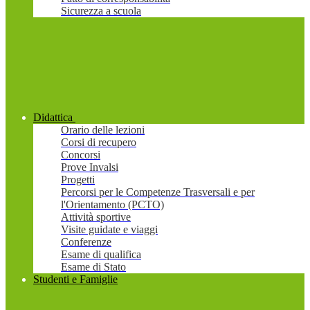
Sicurezza a scuola
Didattica
Orario delle lezioni
Corsi di recupero
Concorsi
Prove Invalsi
Progetti
Percorsi per le Competenze Trasversali e per
l'Orientamento (PCTO)
Attività sportive
Visite guidate e viaggi
Conferenze
Esame di qualifica
Esame di Stato
Studenti e Famiglie