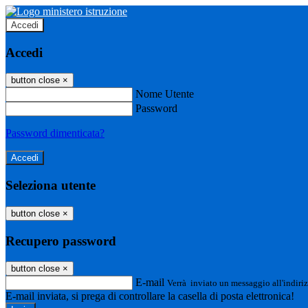
Accedi
Accedi
button close
×
Nome Utente
Password
Password dimenticata?
Seleziona utente
button close
×
Recupero password
button close
×
E-mail
Verrà inviato un messaggio all'indiriz
E-mail inviata, si prega di controllare la casella di posta elettronica!