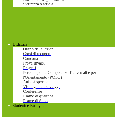
Sicurezza a scuola
Didattica
Orario delle lezioni
Corsi di recupero
Concorsi
Prove Invalsi
Progetti
Percorsi per le Competenze Trasversali e per
l'Orientamento (PCTO)
Attività sportive
Visite guidate e viaggi
Conferenze
Esame di qualifica
Esame di Stato
Studenti e Famiglie