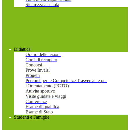
Sicurezza a scuola
Didattica
Orario delle lezioni
Corsi di recupero
Concorsi
Prove Invalsi
Progetti
Percorsi per le Competenze Trasversali e per
l'Orientamento (PCTO)
Attività sportive
Visite guidate e viaggi
Conferenze
Esame di qualifica
Esame di Stato
Studenti e Famiglie