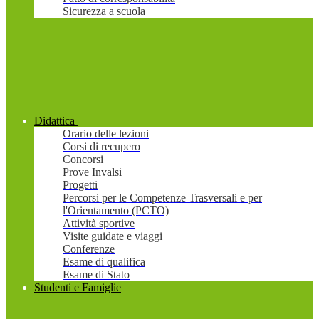
Sicurezza a scuola
Didattica
Orario delle lezioni
Corsi di recupero
Concorsi
Prove Invalsi
Progetti
Percorsi per le Competenze Trasversali e per
l'Orientamento (PCTO)
Attività sportive
Visite guidate e viaggi
Conferenze
Esame di qualifica
Esame di Stato
Studenti e Famiglie