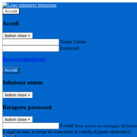
Accedi
Accedi
button close
×
Nome Utente
Password
Password dimenticata?
Seleziona utente
button close
×
Recupero password
button close
×
E-mail
Verrà inviato un messaggio all'indiriz
E-mail inviata, si prega di controllare la casella di posta elettronica!