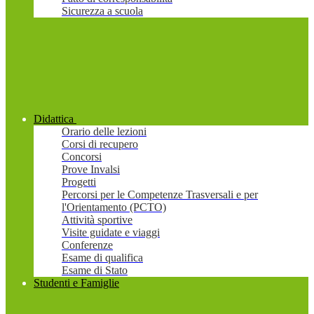
Sicurezza a scuola
Didattica
Orario delle lezioni
Corsi di recupero
Concorsi
Prove Invalsi
Progetti
Percorsi per le Competenze Trasversali e per
l'Orientamento (PCTO)
Attività sportive
Visite guidate e viaggi
Conferenze
Esame di qualifica
Esame di Stato
Studenti e Famiglie