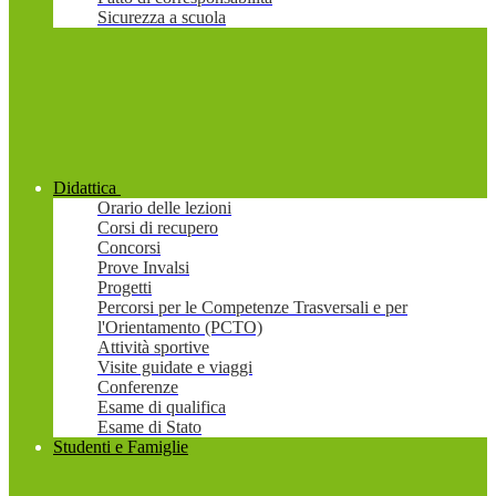
Sicurezza a scuola
Didattica
Orario delle lezioni
Corsi di recupero
Concorsi
Prove Invalsi
Progetti
Percorsi per le Competenze Trasversali e per
l'Orientamento (PCTO)
Attività sportive
Visite guidate e viaggi
Conferenze
Esame di qualifica
Esame di Stato
Studenti e Famiglie