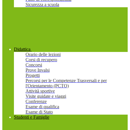
Sicurezza a scuola
Didattica
Orario delle lezioni
Corsi di recupero
Concorsi
Prove Invalsi
Progetti
Percorsi per le Competenze Trasversali e per
l'Orientamento (PCTO)
Attività sportive
Visite guidate e viaggi
Conferenze
Esame di qualifica
Esame di Stato
Studenti e Famiglie