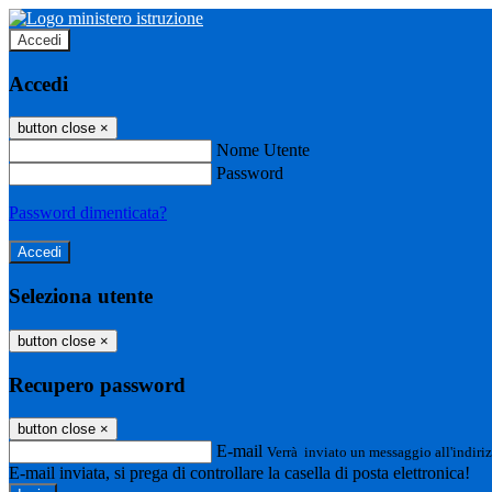
Accedi
Accedi
button close
×
Nome Utente
Password
Password dimenticata?
Seleziona utente
button close
×
Recupero password
button close
×
E-mail
Verrà inviato un messaggio all'indiriz
E-mail inviata, si prega di controllare la casella di posta elettronica!