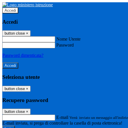
Accedi
Accedi
button close
×
Nome Utente
Password
Password dimenticata?
Seleziona utente
button close
×
Recupero password
button close
×
E-mail
Verrà inviato un messaggio all'indiriz
E-mail inviata, si prega di controllare la casella di posta elettronica!