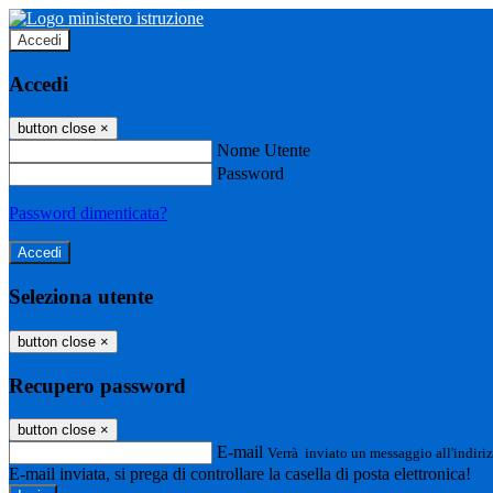
Accedi
Accedi
button close
×
Nome Utente
Password
Password dimenticata?
Seleziona utente
button close
×
Recupero password
button close
×
E-mail
Verrà inviato un messaggio all'indiriz
E-mail inviata, si prega di controllare la casella di posta elettronica!