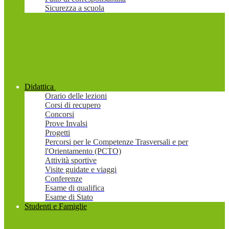
Sicurezza a scuola
Didattica
Orario delle lezioni
Corsi di recupero
Concorsi
Prove Invalsi
Progetti
Percorsi per le Competenze Trasversali e per
l'Orientamento (PCTO)
Attività sportive
Visite guidate e viaggi
Conferenze
Esame di qualifica
Esame di Stato
Studenti e Famiglie