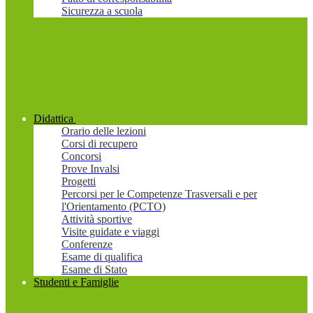
Sicurezza a scuola
Didattica
Orario delle lezioni
Corsi di recupero
Concorsi
Prove Invalsi
Progetti
Percorsi per le Competenze Trasversali e per
l'Orientamento (PCTO)
Attività sportive
Visite guidate e viaggi
Conferenze
Esame di qualifica
Esame di Stato
Studenti e Famiglie