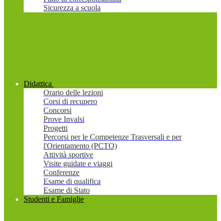
Sicurezza a scuola
Didattica
Orario delle lezioni
Corsi di recupero
Concorsi
Prove Invalsi
Progetti
Percorsi per le Competenze Trasversali e per
l'Orientamento (PCTO)
Attività sportive
Visite guidate e viaggi
Conferenze
Esame di qualifica
Esame di Stato
Studenti e Famiglie