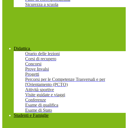
Sicurezza a scuola
Didattica
Orario delle lezioni
Corsi di recupero
Concorsi
Prove Invalsi
Progetti
Percorsi per le Competenze Trasversali e per
l'Orientamento (PCTO)
Attività sportive
Visite guidate e viaggi
Conferenze
Esame di qualifica
Esame di Stato
Studenti e Famiglie