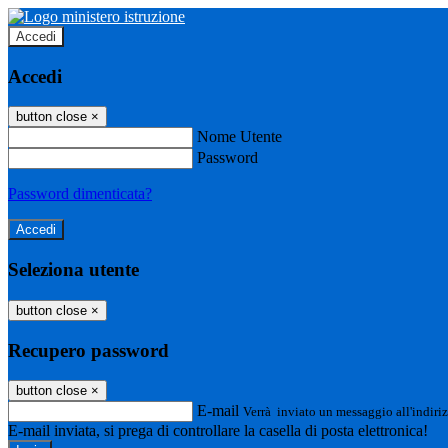
Accedi
Accedi
button close
×
Nome Utente
Password
Password dimenticata?
Seleziona utente
button close
×
Recupero password
button close
×
E-mail
Verrà inviato un messaggio all'indiriz
E-mail inviata, si prega di controllare la casella di posta elettronica!