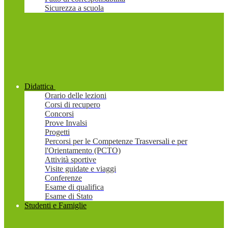
Sicurezza a scuola
Didattica
Orario delle lezioni
Corsi di recupero
Concorsi
Prove Invalsi
Progetti
Percorsi per le Competenze Trasversali e per
l'Orientamento (PCTO)
Attività sportive
Visite guidate e viaggi
Conferenze
Esame di qualifica
Esame di Stato
Studenti e Famiglie