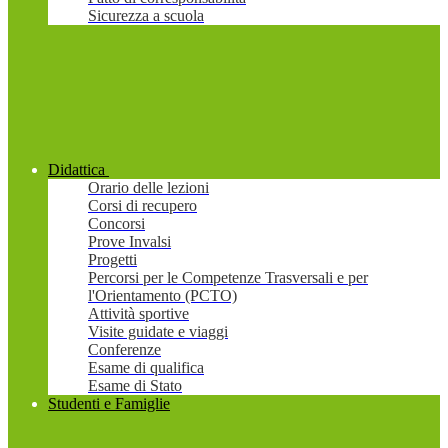
Sicurezza a scuola
Didattica
Orario delle lezioni
Corsi di recupero
Concorsi
Prove Invalsi
Progetti
Percorsi per le Competenze Trasversali e per
l'Orientamento (PCTO)
Attività sportive
Visite guidate e viaggi
Conferenze
Esame di qualifica
Esame di Stato
Studenti e Famiglie