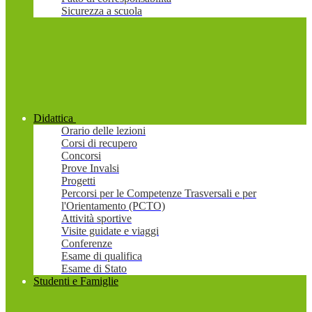
Sicurezza a scuola
Didattica
Orario delle lezioni
Corsi di recupero
Concorsi
Prove Invalsi
Progetti
Percorsi per le Competenze Trasversali e per
l'Orientamento (PCTO)
Attività sportive
Visite guidate e viaggi
Conferenze
Esame di qualifica
Esame di Stato
Studenti e Famiglie